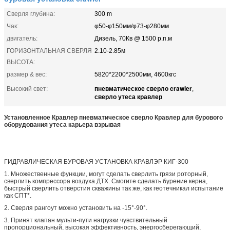
Сверля глубина:
300 m
Чак:
φ50-φ150мм/φ73-φ280мм
двигатель:
Дизель, 70Кв @ 1500 р.п.м
ГОРИЗОНТАЛЬНАЯ СВЕРЛЯ
2.10-2.85м
ВЫСОТА:
размер & вес:
5820*2200*2500мм, 4600кгс
пневматическое сверло crawler
Высокий свет:
,
сверло утеса кравлер
Установленное Кравлер пневматическое сверло Кравлер для бурового
оборудования утеса карьера взрывая
ГИДРАВЛИЧЕСКАЯ БУРОВАЯ УСТАНОВКА КРАВЛЭР КИГ-300
1. Множественные функции, могут сделать сверлить грязи роторный,
сверлить компрессора воздуха ДТХ. Смогите сделать бурение керна,
быстрый сверлить отверстия скважины так же, как геотечникал испытание
как СПТ*.
2. Сверля рангоут можно установить на -15°-90°.
3. Принят клапан мульти-пути нагрузки чувствительный
пропорциональный, высокая эффективность, энергосберегающий,