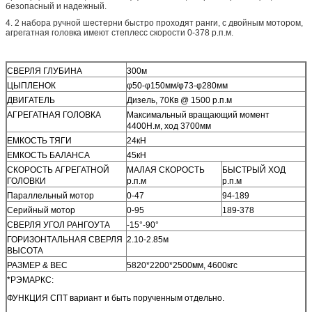
безопасный и надежный.
4. 2 набора ручной шестерни быстро проходят ранги, с двойным мотором,
агрегатная головка имеют степлесс скорости 0-378 р.п.м.
СВЕРЛЯ ГЛУБИНА
300м
ЦЫПЛЕНОК
φ50-φ150мм/φ73-φ280мм
ДВИГАТЕЛЬ
Дизель, 70Кв @ 1500 р.п.м
АГРЕГАТНАЯ ГОЛОВКА
Максимальный вращающий момент
4400Н.м, ход 3700мм
ЕМКОСТЬ ТЯГИ
24кН
ЕМКОСТЬ БАЛАНСА
45кН
СКОРОСТЬ АГРЕГАТНОЙ
МАЛАЯ СКОРОСТЬ
БЫСТРЫЙ ХОД
ГОЛОВКИ
р.п.м
р.п.м
Параллельный мотор
0-47
94-189
Серийный мотор
0-95
189-378
СВЕРЛЯ УГОЛ РАНГОУТА
-15°-90°
ГОРИЗОНТАЛЬНАЯ СВЕРЛЯ
2.10-2.85м
ВЫСОТА
РАЗМЕР & ВЕС
5820*2200*2500мм, 4600кгс
*РЭМАРКС:
ФУНКЦИЯ СПТ вариант и быть порученным отдельно.