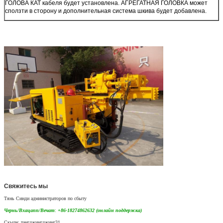
ГОЛОВА КАТ кабеля будет установлена. АГРЕГАТНАЯ ГОЛОВКА может
сползти в сторону и дополнительная система шкива будет добавлена.
Свяжитесь мы
Тянь Синди администраторов по сбыту
Чернь/Вхацапп/Вечат
:
+86-18274862632 (онлайн поддержка)
Скыпе: тангджингджинг31