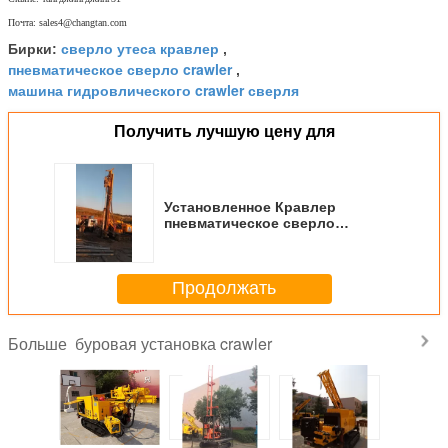
Почта: sales4@changtan.com
сверло утеса кравлер
Бирки:
,
пневматическое сверло crawler
,
машина гидровлического crawler сверля
Получить лучшую цену для
Установленное Кравлер
пневматическое сверло
Кравлер для бурового
оборудования утеса карьера
взрывая
Продолжать
буровая установка crawler
Больше