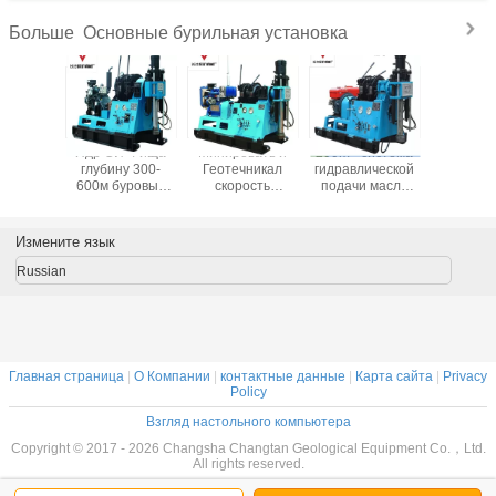
Основные бурильная установка
Больше
озная
Ядр СИ-4 ища
Минировать и
200m - система
Глубина
а воды
глубину 300-
Геотечникал
гидравлической
маши
ы 1600м
600м буровых
скорость
подачи масла
диама
ины
установок
ГИ-300А
машины водяной
сверля/
жения
водяной
снаряжения
скважины 250м
водя
телого
скважины
пустотелого
ища сверля
скважины
Измените язык
диаманта
сверла
яной
множественная
Russian
жины
Главная страница
|
О Компании
|
контактные данные
|
Карта сайта
|
Privacy
Policy
Взгляд настольного компьютера
Copyright © 2017 - 2026 Changsha Changtan Geological Equipment Co.，Ltd.
All rights reserved.