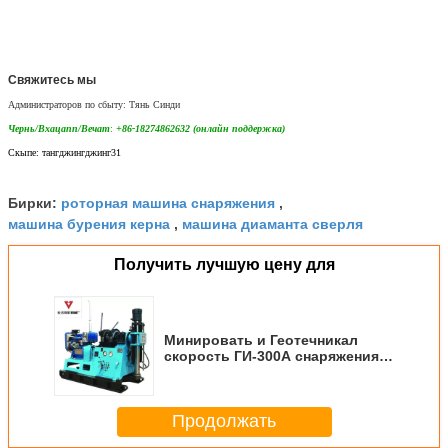
Свяжитесь мы
Администраторов по сбыту: Тянь Синди
Чернь/Вхацапп/Вечат
:
+86-18274862632 (онлайн поддержка)
Скыпе: тангджингджинг31
роторная машина снаряжения
Бирки:
,
машина бурения керна
машина диаманта сверля
,
Получить лучшую цену для
Минировать и Геотечникал
скорость ГИ-300А снаряжения
пустотелого сверла
множественная
Продолжать