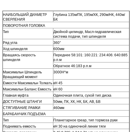
НАИБОЛЬШИЙ ДИАМЕТР
Глубина 135м/ПК, 195м/ХК, 290м/НК, 440м/
СВЕРЛЕНИЯ
БК
ПОВОРОТНАЯ ГОЛОВКА
Тип
Двойной цилиндр, Масл-гидравлическая
система подачи, тип шпинделя
Ряд угла
360°
Ход шпинделя
600мм
Вращаясь скорость
Переднее 58:101: 160:221: 234:406: 640:885
шпинделя
р.п.м
Обратное 46:183 р.п.м
Максимальн Шпиндель
3000Н*м
Вращающий момент
Емкости Максимальн Толкать
кН 45
Максимальн Баланс Емкость
кН 60
Главная муфта
Одиночная плита, сухой тип диска
ДОСТУПНЫЕ ШТАНГИ
50мм, ПК, ХК, НК, БК, АВ, БВ
СТЯГИВАНИЕ РАМКИ
460мм
БАРАБАНЧИК ПОДЪЕМА
Тип
Планетарное греар, тип тормоза руки
Поднимать емкость
кН 30 на одиночной линии тяги