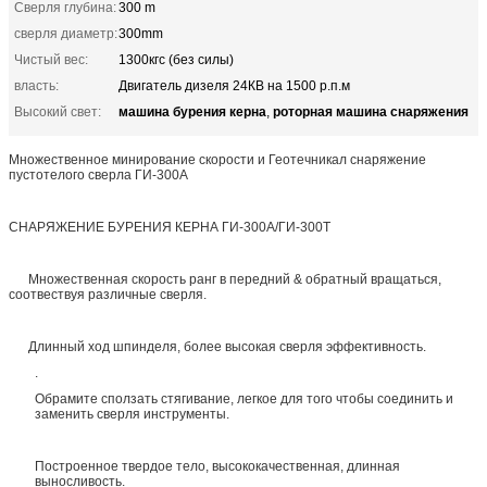
Сверля глубина:
300 m
сверля диаметр:
300mm
Чистый вес:
1300кгс (без силы)
власть:
Двигатель дизеля 24КВ на 1500 р.п.м
машина бурения керна
роторная машина снаряжения
Высокий свет:
,
Множественное минирование скорости и Геотечникал снаряжение
пустотелого сверла ГИ-300А
СНАРЯЖЕНИЕ БУРЕНИЯ КЕРНА ГИ-300А/ГИ-300Т
Множественная скорость ранг в передний & обратный вращаться,
соотвествуя различные сверля.
Длинный ход шпинделя, более высокая сверля эффективность.
.
Обрамите сползать стягивание, легкое для того чтобы соединить и
заменить сверля инструменты.
Построенное твердое тело, высококачественная, длинная
выносливость.