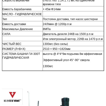
Скорость веревочки
0.45:0.785: 1.24:1.71 м/с на одиночном
времени тяги
Емкость барабанчика
× 45м Φ14мм
МАСЛО - ГИДРАВЛИЧЕСКОЕ
Тип
Постоянн доставка, тип насос шестерни
Емкость доставки
24Л/мин @ 1200р.п.м
Максимальн Давление
8МПа
СИЛА
Двигатель дизеля 24КВ на 1500 р.п.м
Или электронный мотор, 22КВ на 1470 р.п.м
ЧИСТЫЙ ВЕС
1300кгс (без силы)
РАЗМЕР (Л×В×Х)
2510 × 950 ×1820мм
СИСТЕМА БАШНИ ГИ-300Т
высота @ 4*4*9м подъема 8м эффективная
ГИДРАВЛИЧЕСКАЯ
Эффективный угол 45°-90° сверла
1300кгс