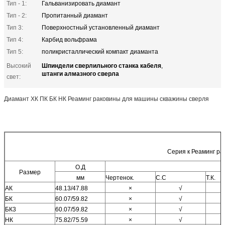
Тип - 1:
Гальванизировать диамант
Тип - 2:
Пропитанный диамант
Тип 3:
Поверхностный установленный диамант
Тип 4:
Карбид вольфрама
Тип 5:
поликристаллический компакт диаманта
Шпиндели сверлильного станка кабеля
Высокий
,
штанги алмазного сверла
свет:
Диамант ХК ПК БК НК Реаминг раковины для машины скважины сверля
Серия к Реаминг ра
О.Д
Размер
мм
Чертенок.
С.С
Т.К.
АК
48.13/47.88
×
√
БК
60.07/59.82
×
√
БК3
60.07/59.82
×
√
НК
75.82/75.59
×
√