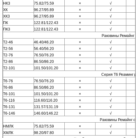
НК3
75.82/75.59
×
√
ХК
96.27/95.89
×
√
ХК3
96.27/95.89
×
√
ПК
122.81/122.43
×
√
ПК3
122.81/122.43
×
√
Раковины Ремайнг с
Т2-46
46.40/46.20
×
√
Т2-56
56.40/56.20
×
√
Т2-76
76.50/76.20
×
√
Т2-86
86.50/86.20
×
√
Т2-101
101.50/101.20
×
√
Серия Т6 Реаминг р
Т6-76
76.50/76.20
×
√
Т6-86
86.50/86.20
×
√
Т6-101
101.50/101.20
×
√
Т6-116
116.60/116.20
×
√
Т6-131
131.57/131.19
×
√
Т6-146
146.60/146.22
×
√
Раковины Ремайнг с
НМЛК
75.82/75.59
×
√
ХМЛК
98.20/97.80
×
√