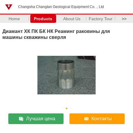
Changsha Changtan Geological Equipment Co.，Ltd
Home
Products
About Us
Factory Tour
>>
Диамант ХК ПК БК НК Реаминг раковины для
машины скважины сверля
Лучшая цена
Контакты