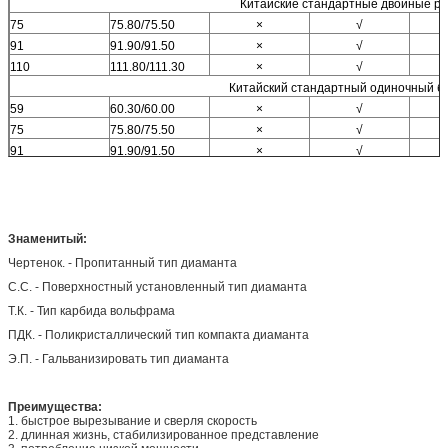
Китайские стандартные двойные ра
75
75.80/75.50
×
√
91
91.90/91.50
×
√
110
111.80/111.30
×
√
Китайский стандартный одиночный б
59
60.30/60.00
×
√
75
75.80/75.50
×
√
91
91.90/91.50
×
√
110
111.80/111.30
×
√
130
131.80/131.30
×
√
150
151.80/151.30
×
√
170
171.80/171.30
×
√
Знаменитый:
219
225.80/225.40
×
√
Чертенок. - Пропитанный тип диаманта
С.С. - Поверхностный установленный тип диаманта
Т.К. - Тип карбида вольфрама
ПДК. - Поликристаллический тип компакта диаманта
Э.П. - Гальванизировать тип диаманта
Преимущества:
1. быстрое вырезывание и сверля скорость
2. длинная жизнь, стабилизированное представление