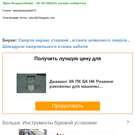
Чернь/Вхацапп/Вечат
:
+86-18274862632 (онлайн поддержка)
Скыпе: тангджингджинг31
Электронная почта: sales4@changtan.com
Сверля каркас стержня
штанги алмазного сверла
Бирки:
,
,
Шпиндели сверлильного станка кабеля
Получить лучшую цену для
Диамант ХК ПК БК НК Реаминг
раковины для машины
скважины сверля
Продолжать
Инструменты буровой установки
Больше