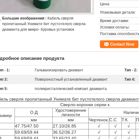
Цена:
Упаковывая детали:
Большие изображения :
Кабель сверля
Время доставки:
пропитанный Унимате бит пустотелого сверла
Условия оплаты:
диаманта для микро- буровых установок
Поставка способности
Contact Now
дробное описание продукта
ип - 1:
Гальванизировать диамант
Тип - 2:
ип 3:
Поверхностный установленный диамант
Тип 4:
ип 5:
поликристаллический компакт диаманта
бель сверля пропитанный Унимате бит пустотелого сверла диамант
Сверло-коронки серии к
Удостоверение
О.Д
Наличи
личности
азмер
мм
мм
Чертенок.
С.С
Т.К.
П
47.75/47.50
27.10/26.85
√
√
√
59.69/59.44
36.52/36.27
√
√
√
3
59.69/59.44
33.65/33.40
√
√
√