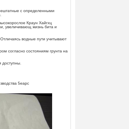
 нештатные с определенными
.
высокорослое Краун Хайгхц
и, увеличивающ жизнь бита и
 Отличаясь водные пути учитывают
ом согласно состояниям грунта на
и доступны.
зводства 5еарс