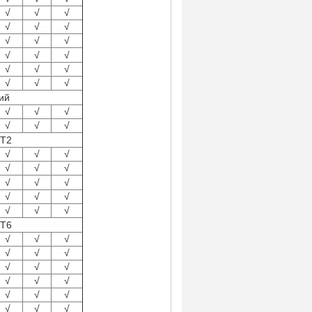
√
√
√
√
√
√
√
√
√
√
√
√
√
√
√
√
√
√
ий
√
√
√
√
√
√
 Т2
√
√
√
√
√
√
√
√
√
√
√
√
√
√
√
 Т6
√
√
√
√
√
√
√
√
√
√
√
√
√
√
√
√
√
√