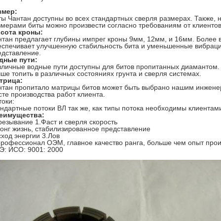
змер:
ты Чантан доступны во всех стандартных сверля размерах. Также,
змерами биты можно произвести согласно требованиям от клиентов
сота кроны:
нтан предлагает глубины импрег кроны 9мм, 12мм, и 16мм. Более 
еспечивает улучшенную стабильность бита и уменьшенные вибраци
едставление.
дные пути:
зличные водные пути доступны для битов пропитанных диамантом.
чше топить в различных состояниях грунта и сверля системах.
трица:
нтан пропитало матрицы битов может быть выбрано нашим инженер
сте производства работ клиента.
токи:
андартные потоки ВЛ так же, как типы потока необходимы клиентам
еимущества:
резывание 1.Фаст и сверля скорость
Лонг жизнь, стабилизированное представление
сход энергии 3.Лов
Профессионал ОЭМ, главное качество ранга, больше чем опыт прои
КЭ: ИСО: 9001: 2000