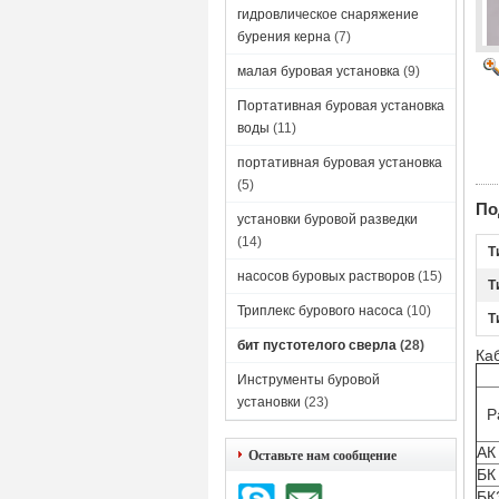
гидровлическое снаряжение
бурения керна
(7)
малая буровая установка
(9)
Портативная буровая установка
воды
(11)
портативная буровая установка
(5)
По
установки буровой разведки
(14)
Т
насосов буровых растворов
(15)
Т
Триплекс бурового насоса
(10)
Т
бит пустотелого сверла
(28)
Ка
Инструменты буровой
установки
(23)
Р
АК
Оставьте нам сообщение
БК
БК