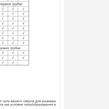
тержня трубки
√
√
√
√
√
√
√
√
√
√
√
√
√
√
√
√
√
√
√
√
√
√
√
√
ержня трубки
√
√
√
√
√
√
√
√
 и силу вашего сверла для размера
та как условия типа/образования и