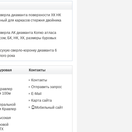
сверла диаманта поверхности ХК НК
ный для каркасов стержня двойника
сверла АК диаманта Копко атласа
ом, БК, НК, ХК, размеры буровых
сухую сверло-коронку диаманта 6
лого рока
уровая
Контакты
Контакты
Отправить запрос
Кравлер
и 100м
E-Mail
Карта сайта
еральной
Мобильный сайт
и Кравлер
ысокая
ровой
ТХ