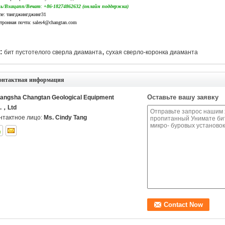
нь/Вхацапп/Вечат
:
+86-18274862632 (онлайн поддержка)
е: тангджингджинг31
тронная почта: sales4@changtan.com
,
:
бит пустотелого сверла диаманта
сухая сверло-коронка диаманта
онтактная информация
Оставьте вашу заявку
angsha Changtan Geological Equipment
.，Ltd
нтактное лицо:
Ms. Cindy Tang