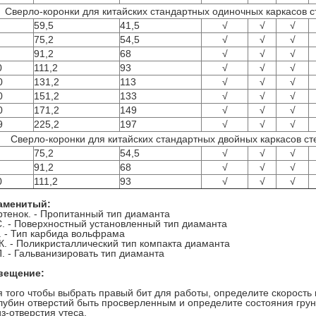
Сверло-коронки для китайских стандартных одиночных каркасов с
59,5
41,5
√
√
√
75,2
54,5
√
√
√
91,2
68
√
√
√
0
111,2
93
√
√
√
0
131,2
113
√
√
√
0
151,2
133
√
√
√
0
171,2
149
√
√
√
9
225,2
197
√
√
√
Сверло-коронки для китайских стандартных двойных каркасов ст
75,2
54,5
√
√
√
91,2
68
√
√
√
0
111,2
93
√
√
√
аменитый:
ртенок. - Пропитанный тип диаманта
С. - Поверхностный установленный тип диаманта
К. - Тип карбида вольфрама
К. - Поликристаллический тип компакта диаманта
П. - Гальванизировать тип диаманта
вещение:
я того чтобы выбрать правый бит для работы, определите скорость
глубин отверстий быть просверленным и определите состояния грун
з-отверстия утеса.