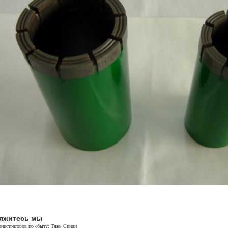
яжитесь мы
нистраторов по сбыту: Тянь Синди