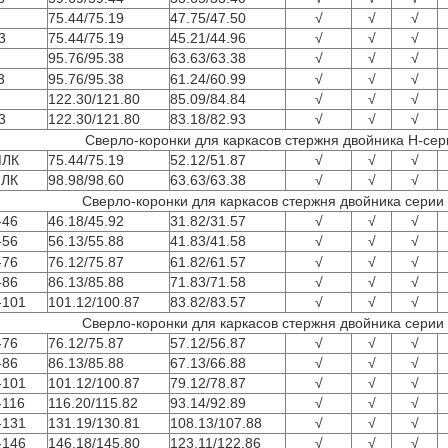
75.44/75.19
47.75/47.50
√
√
√
3
75.44/75.19
45.21/44.96
√
√
√
95.76/95.38
63.63/63.38
√
√
√
3
95.76/95.38
61.24/60.99
√
√
√
122.30/121.80
85.09/84.84
√
√
√
3
122.30/121.80
83.18/82.93
√
√
√
Сверло-коронки для каркасов стержня двойника Н-сер
ЛК
75.44/75.19
52.12/51.87
√
√
√
ЛК
98.98/98.60
63.63/63.38
√
√
√
Сверло-коронки для каркасов стержня двойника серии
-46
46.18/45.92
31.82/31.57
√
√
√
-56
56.13/55.88
41.83/41.58
√
√
√
-76
76.12/75.87
61.82/61.57
√
√
√
-86
86.13/85.88
71.83/71.58
√
√
√
-101
101.12/100.87
83.82/83.57
√
√
√
Сверло-коронки для каркасов стержня двойника серии
-76
76.12/75.87
57.12/56.87
√
√
√
-86
86.13/85.88
67.13/66.88
√
√
√
-101
101.12/100.87
79.12/78.87
√
√
√
-116
116.20/115.82
93.14/92.89
√
√
√
-131
131.19/130.81
108.13/107.88
√
√
√
-146
146.18/145.80
123.11/122.86
√
√
√