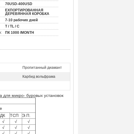
70USD-400USD
ЕХПОРТИРОВАННАЯ
ДЕРЕВЯННАЯ КОРОБКА
7-10 рабочих дней
T / TL / C
:
ПК 1000 /MONTH
Пропитанный диамант
Карбид вольфрама
а для микро- буровых установок
е
ДК
ТСП
Э.П.
√
√
√
√
√
√
√
√
√