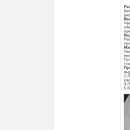
Ра
Би
ра
Вы
Ча
об
пр
Во
Ра
лу
Ма
Ча
ме
По
ст
Пр
вы
2.
ра
4.
5.