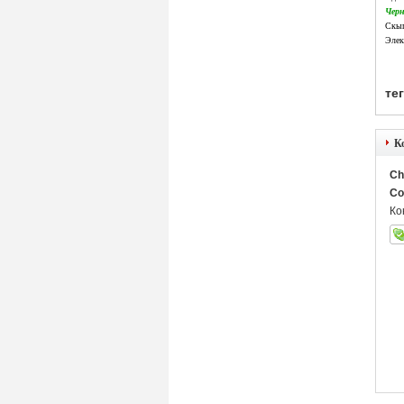
Чер
Скып
Элек
тег
К
Ch
Co
Ко