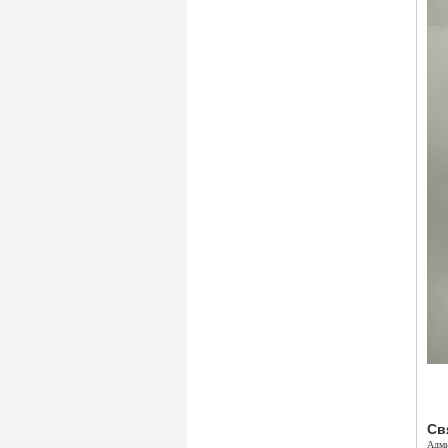
Св
Адми