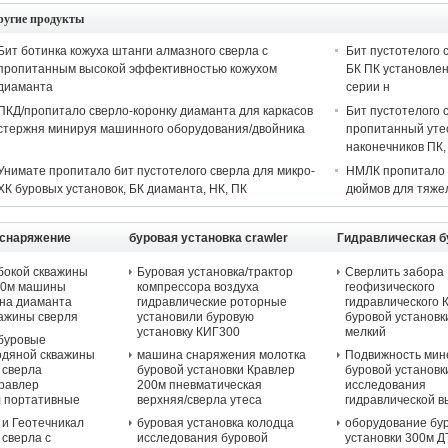
ругие продукты
Бит ботинка кожуха штанги алмазного сверла с
Бит пустотелого 
пропитанным высокой эффективностью кожухом
БК ПК установлен
диаманта
серии н
ПКД/пропитало сверло-коронку диаманта для каркасов
Бит пустотелого 
стержня минируя машинного оборудования/двойника
пропитанный утес
наконечников ПК,
Унимате пропитало бит пустотелого сверла для микро-
НМЛК пропитало 
ХК буровых установок, БК диаманта, НК, ПК
дюймов для тяже
 снаряжение
буровая установка crawler
Гидравлическая б
установка
бокой скважины
Буровая установка/трактор
Сверлить забора
00м машины
компрессора воздуха
геофизического
рна диаманта
гидравлические роторные
гидравлического 
важины сверля
установили буровую
буровой установк
установку КИГ300
мелкий
 буровые
одяной скважины
машина снаряжения молотка
Подвижность мин
 сверла
буровой установки Кравлер
буровой установк
Кравлер
200м пневматическая
исследования
л портативные
верхняя/сверла утеса
гидравлической в
 и Геотечникал
буровая установка колодца
оборудование бу
сверла с
исследования буровой
установки 300м Д