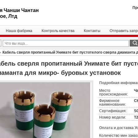
Пр
я Чанши Чантан
ое, Лтд
Наша фабрика
Контроль качества
Контакты
Отправить запр
Кабель сверля пропитанный Унимате бит пустотелого сверла диаманта 
абель сверля пропитанный Унимате бит пуст
иаманта для микро- буровых установок
Подробная информац
Место
Ч
происхождения:
Фирменное
C
наименование:
Сертификация:
S
Номер модели:
Т2
Оплата и доставка У
Количество мин заказ