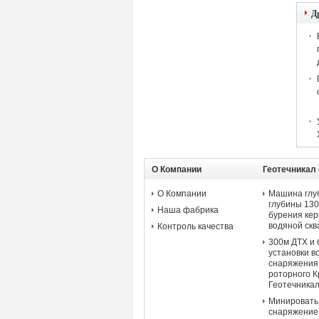
Д
О Компании
Геотечникал
сверла
О Компании
Машина глу
глубины 13
Наша фабрика
бурения ке
водяной ск
Контроль качества
300м ДТХ и
установки в
снаряжения
роторного 
Геотечника
Минировать
снаряжение 