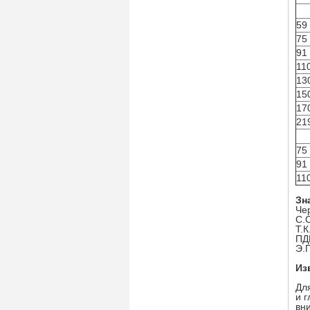
59
75
91
11
13
15
17
21
75
91
11
Зн
Че
С.
Т.
ПД
Э.
Из
Дл
и 
вни