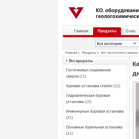
КО. оборудовани
геологохимическ
Главная
Продукты
О нас
Главная
Продукты
бит пустотелого сверла
Все продукты
К
Геотечникал снаряжение
д
сверла
(21)
буровая установка crawler
(12)
Гидравлическая буровая
установка
(15)
Инженерные Буровая установка
(21)
Основные бурильная установка
(21)