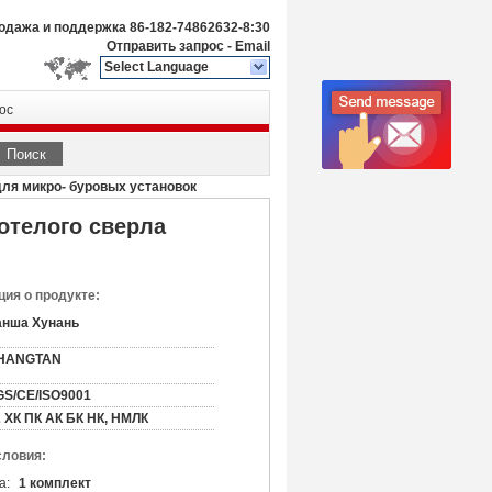
одажа и поддержка
86-182-74862632-8:30
Отправить запрос
-
Email
Select Language
ос
Поиск
для микро- буровых установок
отелого сверла
ия о продукте:
анша Хунань
HANGTAN
GS/CE/ISO9001
 ХК ПК АК БК НК, НМЛК
словия:
а:
1 комплект