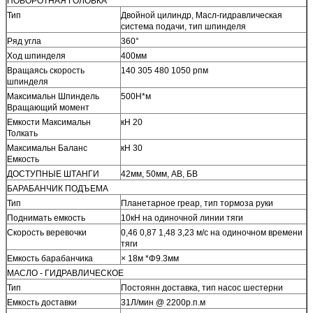
ПОВОРОТНАЯ ГОЛОВКА
Тип
Двойной цилиндр, Масл-гидравлическая
система подачи, тип шпинделя
Ряд угла
360°
Ход шпинделя
400мм
Вращаясь скорость
140 305 480 1050 рпм
шпинделя
Максимальн Шпиндель
500Н*м
Вращающий момент
Емкости Максимальн
кН 20
Толкать
Максимальн Баланс
кН 30
Емкость
ДОСТУПНЫЕ ШТАНГИ
42мм, 50мм, АВ, БВ
БАРАБАНЧИК ПОДЪЕМА
Тип
Планетарное греар, тип тормоза руки
Поднимать емкость
10кН на одиночной линии тяги
Скорость веревочки
0,46 0,87 1,48 3,23 м/с на одиночном времени
тяги
Емкость барабанчика
× 18м *Φ9.3мм
МАСЛО - ГИДРАВЛИЧЕСКОЕ
Тип
Постоянн доставка, тип насос шестерни
Емкость доставки
31Л/мин @ 2200р.п.м