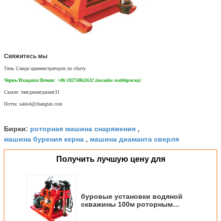
Свяжитесь мы
Тянь Синди администраторов по сбыту
Чернь/Вхацапп/Вечат
:
+86-18274862632 (онлайн поддержка)
Скыпе: тангджингджинг31
Почта: sales4@changtan.com
роторная машина снаряжения
Бирки:
,
машина бурения керна
машина диаманта сверля
,
Получить лучшую цену для
буровые установки водяной
скважины 100м роторным
установленные трейлером с
насосом грязи