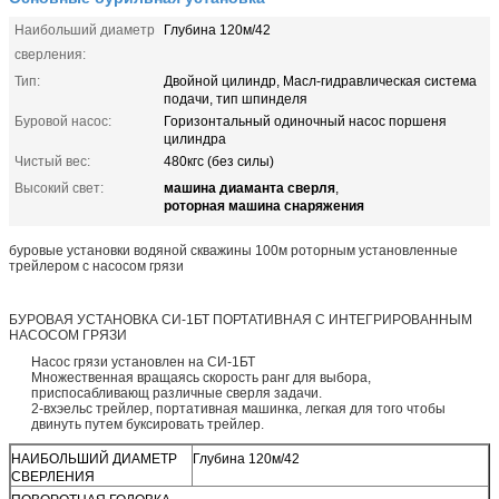
Наибольший диаметр
Глубина 120м/42
сверления:
Тип:
Двойной цилиндр, Масл-гидравлическая система
подачи, тип шпинделя
Буровой насос:
Горизонтальный одиночный насос поршеня
цилиндра
Чистый вес:
480кгс (без силы)
машина диаманта сверля
Высокий свет:
,
роторная машина снаряжения
буровые установки водяной скважины 100м роторным установленные
трейлером с насосом грязи
БУРОВАЯ УСТАНОВКА СИ-1БТ ПОРТАТИВНАЯ С ИНТЕГРИРОВАННЫМ
НАСОСОМ ГРЯЗИ
Насос грязи установлен на СИ-1БТ
Множественная вращаясь скорость ранг для выбора,
приспосабливающ различные сверля задачи.
2-вхэельс трейлер, портативная машинка, легкая для того чтобы
двинуть путем буксировать трейлер.
НАИБОЛЬШИЙ ДИАМЕТР
Глубина 120м/42
СВЕРЛЕНИЯ