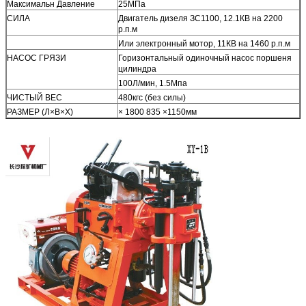
Максимальн Давление
25МПа
СИЛА
Двигатель дизеля ЗС1100, 12.1КВ на 2200
р.п.м
Или электронный мотор, 11КВ на 1460 р.п.м
НАСОС ГРЯЗИ
Горизонтальный одиночный насос поршеня
цилиндра
100Л/мин, 1.5Мпа
ЧИСТЫЙ ВЕС
480кгс (без силы)
РАЗМЕР (Л×В×Х)
× 1800 835 ×1150мм