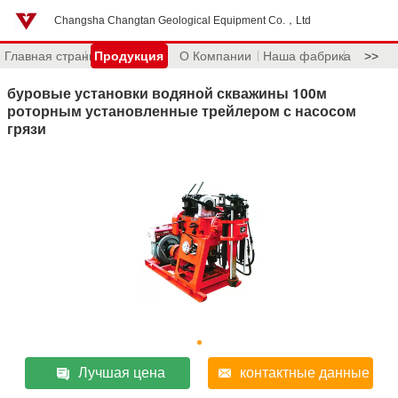
Changsha Changtan Geological Equipment Co.，Ltd
Главная страница
Продукция
О Компании
Наша фабрика
>>
буровые установки водяной скважины 100м
роторным установленные трейлером с насосом
грязи
Лучшая цена
контактные данные