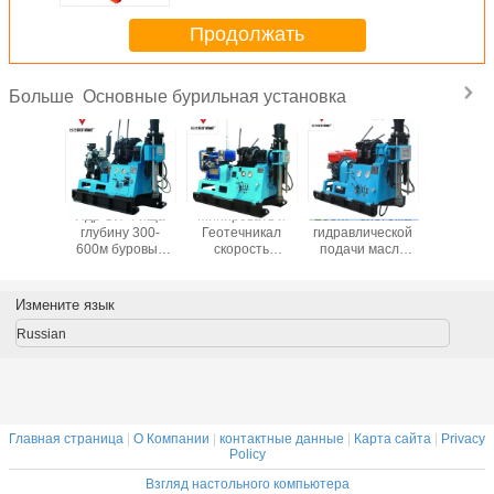
Продолжать
Основные бурильная установка
Больше
озная
Ядр СИ-4 ища
Минировать и
200m - система
Глубина
а воды
глубину 300-
Геотечникал
гидравлической
маши
ы 1600м
600м буровых
скорость
подачи масла
диама
ины
установок
ГИ-300А
машины водяной
сверля/
жения
водяной
снаряжения
скважины 250м
водя
телого
скважины
пустотелого
ища сверля
скважины
Измените язык
диаманта
сверла
яной
множественная
Russian
жины
Главная страница
|
О Компании
|
контактные данные
|
Карта сайта
|
Privacy
Policy
Взгляд настольного компьютера